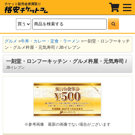
チケット販売金券買取り
t
o
g
g
l
e
n
a
グルメ
>
牛丼・カレー・定食・ラーメン
>
一刻堂・ロンフーキッチ
v
i
ン・グルメ杵屋・元気寿司 / JBイレブン
g
a
t
一刻堂・ロンフーキッチン・グルメ杵屋・元気寿司 /
i
JBイレブン
o
n
※参考画像
最新の画像でない場合がございます