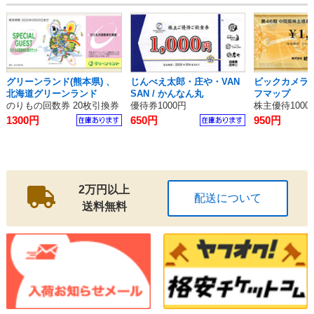
グリーンランド(熊本県) 、
じんべえ太郎・庄や・VAN
ビックカメラ
北海道グリーンランド
SAN / かんなん丸
フマップ
のりもの回数券 20枚引換券
優待券1000円
株主優待1000
1300円
650円
950円
2万円以上
配送について
送料無料