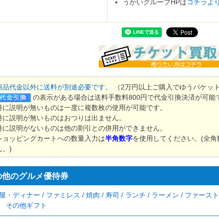
うかいグループHPは
コチラよ
商品代金以外に送料が別途必要です。
（2万円以上ご購入でゆうパケット
の表示がある場合は送料手数料800円で代金引換決済が可能
特に説明が無いものは一度に複数枚の使用が可能です。
特に説明が無いものはおつりは出ません。
特に説明がないものは他の割引との併用ができません。
ショッピングカートへの数量入力は
半角数字
を使用してください。(全
ん。)
の他のグルメ優待券
屋・ディナー / ファミレス / 焼肉 / 寿司 / ランチ / ラーメン / ファースト
 その他ギフト