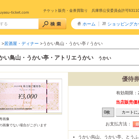
チケット販売・金券買取り 兵庫県公安委員会許可6311005
ホーム
ショッピングカ
メ
>
居酒屋・ディナー
>
うかい鳥山・うかい亭 / うかい
かい鳥山・うかい亭・アトリエうかい
うかい
優待券 
+特急 予約
急予約
山陽新幹線
山陽・九州新幹線
九州新幹線
東北新幹線
秋田新幹線
山形新幹線
上越・長野新幹線
山陽新幹線～きのくに線
予約
東海道新幹線
山陽新幹線～北陸線
特急サンダーバード(北陸線)
回数券タイプ)
リペイドカード
有効期限：2
タイプ全線乗車証
社株主優待券
ー株主優待券
数券
当店販売価格
主優待券
リーレストラン
ストフード
カレー・定食・ラーメン
商品券
ドリンク券
商品券・ギフト券
・ディナー
券
券・清酒券
参考画像
・ドリンク券
お支払方法：
の画像でない場合がございます
・劇場 チケット
ケ東宝17番組共通前売券
通鑑賞券(前売券)
うかい烏山、うかい亭、とうふ屋う
りランド
ハイランド
テーマパーク・遊園地
・博物館
・水族館