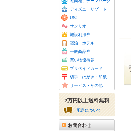
遊園地、テーマパーク
東京サ
ディズニーリゾート
USJ
サンリオ
温泉・
スパリ
スキー
ゴルフ
フィッ
施設利用券
カラオ
ホテル
JTB
宿泊・ホテル
ホテル
百貨店
旅行券
ビール
おこめ
花とみ
こども
図書カ
一般商品券
ギフト
スーパ
コンビ
家電量
ファッ
紳士服
ホーム
携帯電
その他
買い物優待券
百貨店
クオカ
テレホ
携帯電
Amaz
ニンテ
その他
プリペイドカード
図書カ
特殊切
記念切
レター
通常は
年賀は
かもめ
収入印
切手・はがき・印紙
普通切
美容、
車・駐
その他
サービス・その他
資格・
2万円以上送料無料
配送について
お問合わせ