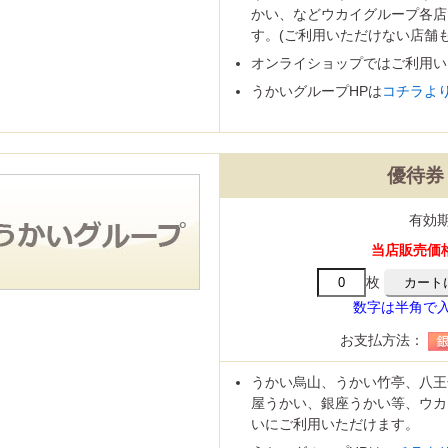
マーランド
かい、などウカイグループ各店
す。(ご利用いただけない店舗
オンライショップではご利用い
うかいグループHPは
コチラよ
スパリゾート
ゾートハワイアンズ
トネスクラブ
ケ・アミューズメント施設
宿泊券・割引券
ハーモニフト
商品券
券・清酒券
券
どりのギフト券
商品券
ード
優待券 
カード(クレジット会社系)
ーマーケット
ニ
販店
ション
専門店
センター・ドラッグストア
話・プロバイダ
ショップ・専門店
有効
ード
ンカード
話
onギフト券
ンドープリペイドカード
ード
当店販売価格：
手
手
パック
がき
がき
ーる
紙、特許印紙
手
枚
サロン
車場
スクール・塾
数字は半角で
お支払方法：
うかい烏山、うかい竹亭、八王
屋うかい、銀座うかい等、ウカ
いにご利用いただけます。