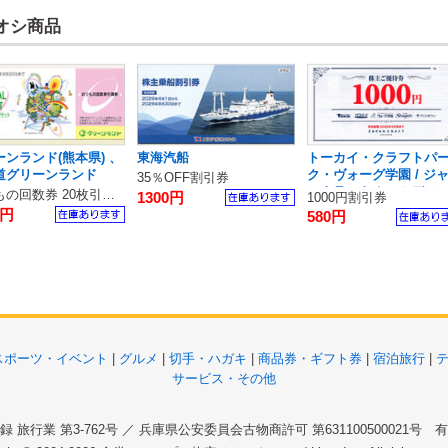
オシ商品
ーンランド(熊本県) 、
東海汽船
トーカイ・クラフトパ
道グリーンランド
ク・ヴォーグ学園 / ジ
35％OFF割引券
ンクラフトホールディ
のりもの回数券 20枚引換券
1300円
1000円割引券
ス
0円
580円
スポーツ・イベント
|
グルメ
|
切手・ハガキ
|
商品券・ギフト券
|
宿泊旅行
|
サービス・その他
 旅行業 第3-762号 ／ 兵庫県公安委員会古物商許可 第631100500021号