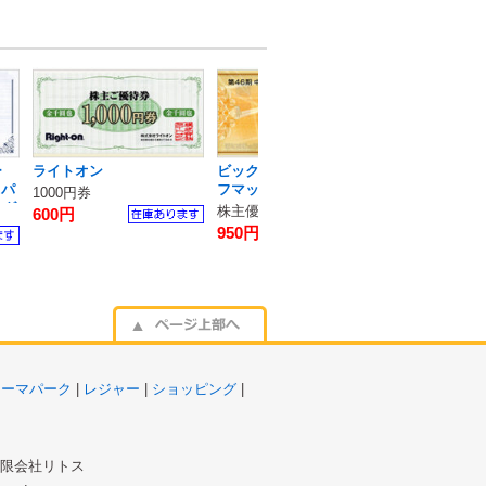
ー
ライトオン
ビックカメラ・コジマ・ソ
東京サマーラ
ャパ
フマップ
1000円券
フリーパス券
ング
株主優待1000円券
600円
2800円
950円
テーマパーク
|
レジャー
|
ショッピング
|
 有限会社リトス