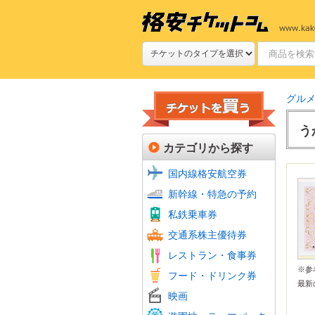
グル
う
カテゴリから探す
国内線格安航空券
新幹線
JR特
新幹線・特急の予約
新幹線
私鉄(
鉄道プ
私鉄乗車券
定期券
航空会
フェリ
バス回
交通系株主優待券
JR株
ファミ
ファー
牛丼・
すし
焼肉
グルメ
食品・
ホテル
レストラン・食事券
居酒屋
おこめ
ビール
※
フード・ドリンク券
フード
最新
シネマ
ムビチ
映画
全国共
よみう
富士急
その他
美術館
動物園