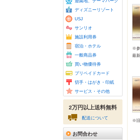
遊園地、テーマパーク
東京サ
ディズニーリゾート
USJ
サンリオ
温泉・
スパリ
スキー
ゴルフ
フィッ
施設利用券
カラオ
ホテル
JTB
宿泊・ホテル
ホテル
※
百貨店
旅行券
ビール
おこめ
花とみ
こども
図書カ
一般商品券
ギフト
最
スーパ
コンビ
家電量
ファッ
紳士服
ホーム
携帯電
その他
買い物優待券
百貨店
クオカ
テレホ
携帯電
Amaz
ニンテ
その他
プリペイドカード
図書カ
特殊切
記念切
レター
通常は
年賀は
かもめ
収入印
切手・はがき・印紙
普通切
美容、
車・駐
その他
サービス・その他
資格・
2万円以上送料無料
配送について
※
お問合わせ