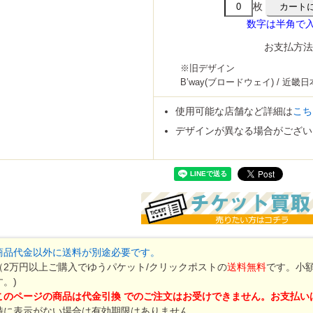
枚
数字は半角で
お支払方
※旧デザイン
B’way(ブロードウェイ) / 近
使用可能な店舗など詳細は
こち
デザインが異なる場合がござい
商品代金以外に送料が別途必要です。
（2万円以上ご購入でゆうパケット/クリックポストの
送料無料
です。小
す。)
このページの商品は代金引換 でのご注文はお受けできません。お支払いは
特に表示がない場合は有効期限はありません。