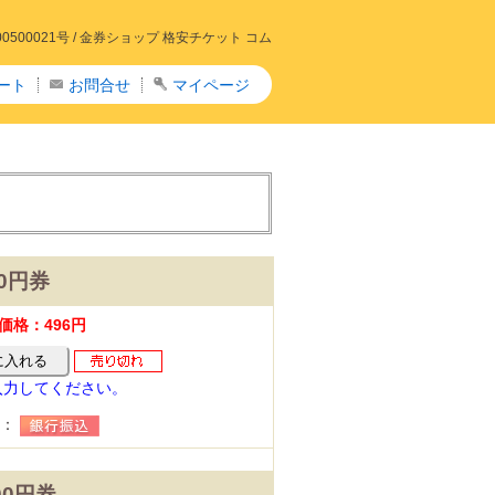
00021号 /
金券ショップ 格安チケット コム
ート
お問合せ
マイページ
00円券
価格：496円
入力してください。
法：
00円券