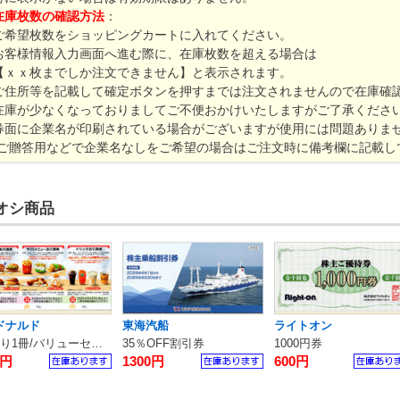
在庫枚数の確認方法
：
ご希望枚数をショッピングカートに入れてください。
お客様情報入力画面へ進む際に、在庫枚数を超える場合は
【ｘｘ枚までしか注文できません】と表示されます。
ご住所等を記載して確定ボタンを押すまでは注文されませんので在庫確
在庫が少なくなっておりましてご不便おかけいたしますがご了承くださ
券面に企業名が印刷されている場合がございますが使用には問題ありま
(ご贈答用などで企業名なしをご希望の場合はご注文時に備考欄に記載し
オシ商品
ドナルド
東海汽船
ライトオン
6枚綴り1冊/バリューセット無料券
35％OFF割引券
1000円券
0円
1300円
600円