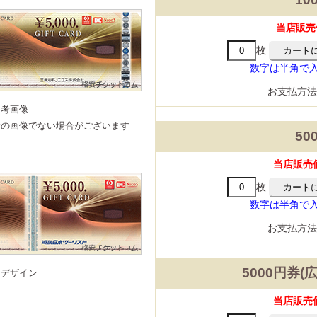
マーランド
当店販売
枚
数字は半角で
スパリゾート
ゾートハワイアンズ
トネスクラブ
ケ・アミューズメント施設
お支払方
宿泊券・割引券
ハーモニフト
商品券
参考画像
券・清酒券
券
どりのギフト券
商品券
ード
カード(クレジット会社系)
新の画像でない場合がございます
50
ーマーケット
ニ
販店
ション
専門店
センター・ドラッグストア
話・プロバイダ
ショップ・専門店
ード
ンカード
話
onギフト券
ンドープリペイドカード
当店販売価
ード
手
手
パック
がき
がき
ーる
紙、特許印紙
枚
手
サロン
車場
数字は半角で
スクール・塾
お支払方
5000円券(広
旧デザイン
当店販売価