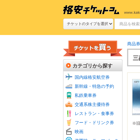
商品
三
カテゴリから探す
国内線格安航空券
新幹線
JR特
新幹線・特急の予約
新幹線
私鉄(
鉄道プ
私鉄乗車券
定期券
航空会
フェリ
バス回
交通系株主優待券
JR株
ファミ
ファー
牛丼・
すし
焼肉
グルメ
食品・
ホテル
レストラン・食事券
居酒屋
おこめ
ビール
フード・ドリンク券
フード
※
シネマ
ムビチ
映画
全国共
よみう
富士急
その他
美術館
動物園