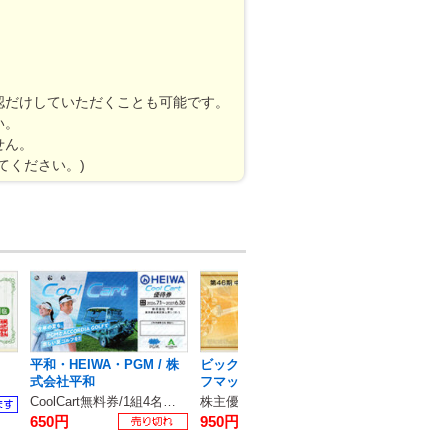
認だけしていただくことも可能です。
い。
せん。
てください。)
平和・HEIWA・PGM / 株
ビックカメラ・コジマ・ソ
グリーンランド
式会社平和
フマップ
北海道グリー
CoolCart無料券/1組4名様まで使用可
株主優待1000円券
650円
950円
1300円