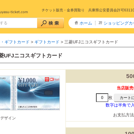
チケット販売・金券買取り 兵庫県公安委員会許可6311005
ホーム
ショッピングカ
券・ギフトカード
>
ギフトカード
> 三菱UFJニコスギフトカード
菱UFJニコスギフトカード
5
+特急 予約
急予約
山陽新幹線
山陽・九州新幹線
九州新幹線
東北新幹線
秋田新幹線
山形新幹線
上越・長野新幹線
山陽新幹線～きのくに線
予約
東海道新幹線
山陽新幹線～北陸線
特急サンダーバード(北陸線)
当店販売
回数券タイプ)
リペイドカード
タイプ全線乗車証
社株主優待券
ー株主優待券
数券
枚
主優待券
数字は半角で
リーレストラン
ストフード
カレー・定食・ラーメン
商品券
ドリンク券
商品券・ギフト券
・ディナー
券
券・清酒券
お支払方
・ドリンク券
旧デザイン
・劇場 チケット
ケ東宝17番組共通前売券
通鑑賞券(前売券)
りランド
ハイランド
テーマパーク・遊園地
・博物館
・水族館
10