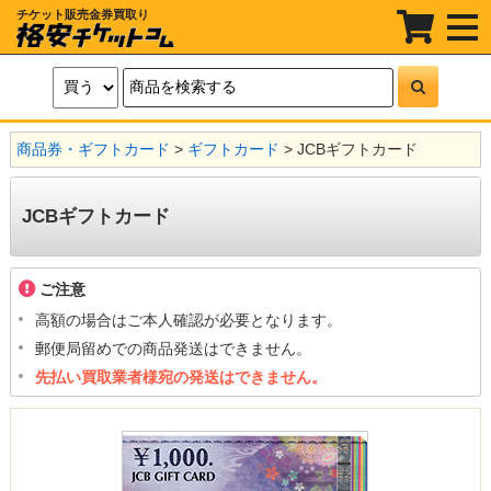
チケット販売金券買取り
t
o
g
g
l
e
n
a
商品券・ギフトカード
>
ギフトカード
> JCBギフトカード
v
i
g
a
JCBギフトカード
t
i
o
n
ご注意
高額の場合はご本人確認が必要となります。
郵便局留めでの商品発送はできません。
先払い買取業者様宛の発送はできません。