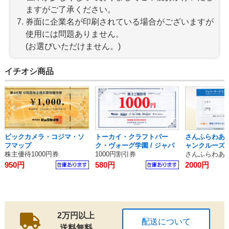
ますがご了承ください。
券面に企業名が印刷されている場合がございますが
使用には問題ありません。
(お選びいただけません。)
イチオシ商品
ビックカメラ・コジマ・ソ
トーカイ・クラフトパー
さんふらわあ
フマップ
ク・ヴォーグ学園 / ジャパ
ャンクルーズ 
ンクラフトホールディング
株主優待1000円券
1000円割引券
さんふらわあ5
ス
950円
580円
2000円
2万円以上
配送について
送料無料