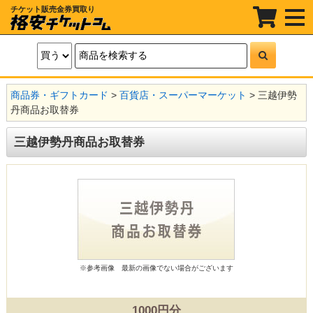
チケット販売金券買取り
t
o
g
g
l
e
n
a
商品券・ギフトカード
>
百貨店・スーパーマーケット
> 三越伊勢
v
i
丹商品お取替券
g
a
t
三越伊勢丹商品お取替券
i
o
n
※参考画像
最新の画像でない場合がございます
1000円分