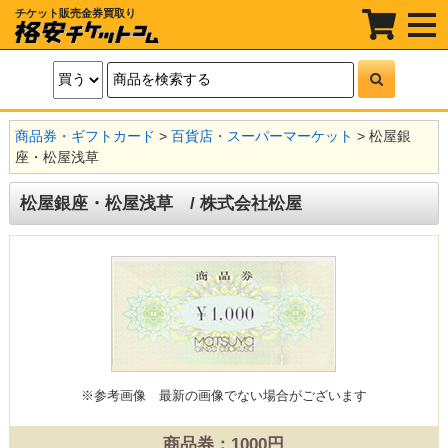
チケット販売金券買取り
t
o
g
g
l
e
n
a
商品券・ギフトカード
>
百貨店・スーパーマーケット
> 松屋銀
v
i
座・松屋浅草
g
a
t
松屋銀座・松屋浅草 / 株式会社松屋
i
o
n
※参考画像
最新の画像でない場合がございます
商品券：1000円