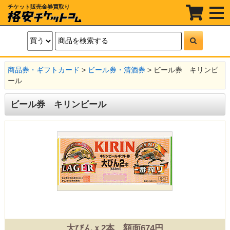
チケット販売金券買取り
t
o
g
g
l
e
n
a
商品券・ギフトカード
>
ビール券・清酒券
>
ビール券 キリンビ
v
i
ール
g
a
t
ビール券 キリンビール
i
o
n
大びんｘ2本 額面674円