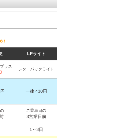
便
LPライト
プラス
レターパックライト
3
0円
一律 430円
の
ご乗車日の
前
3営業日前
日
1～3日