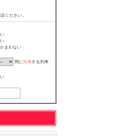
確認
ください。
い
い
かまわない
間に
出発
する列車
い