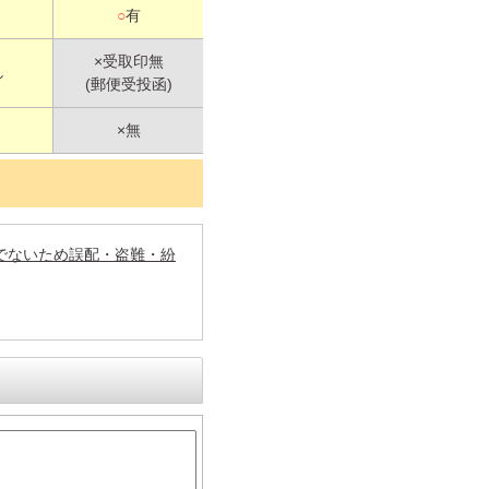
○
有
×受取印無
し
(郵便受投函)
×無
でないため誤配・盗難・紛