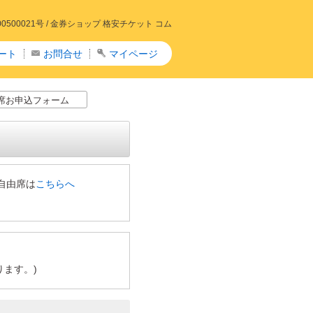
00021号 /
金券ショップ 格安チケット コム
ート
お問合せ
マイページ
席お申込フォーム
自由席は
こちらへ
ます。)