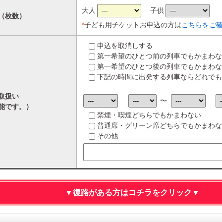
大人
子供
（枚数）
*
子ども用チケットお申込の方は
こちらをご
申込を取消しする
第一希望のひとつ前の列車でもかまわな
第一希望のひとつ後の列車でもかまわな
下記の時間に出発する列車ならどれでも
取扱い
〜
能です。）
禁煙・喫煙どちらでもかまわない
普通席・グリーン席どちらでもかまわな
その他
▼復路がある方はコチラをクリック▼