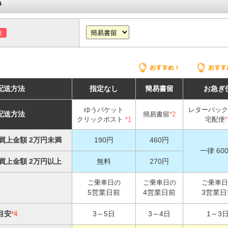
須
配送方法
指定なし
簡易書留
お急ぎ
ゆうパケット
レターパック
配送方法
簡易書留
*2
クリックポスト
*1
宅配便
*
買上金額 2万円未満
190円
460円
一律 60
買上金額 2万円以上
無料
270円
ご乗車日の
ご乗車日の
ご乗車日
5営業日前
4営業日前
3営業日
目安
3～5日
3～4日
1～3
*4