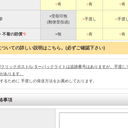
○
有
○
有
○
有
×受取印無
印
○
手渡し
○
手渡
(郵便受投函)
・不着の賠償
×無
○
有
○
有
*5
についての詳しい説明はこちら。(必ずご確認下さい)
/クリックポスト/レターパックライトは追跡番号はありますが、手渡し
があります。
するために 手渡しの発送方法をお薦めしております。
絡事項