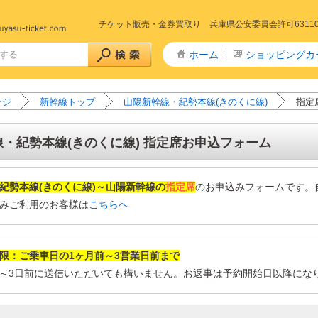
チケット販売・金券買取り 兵庫県公安委員会許可6311005
ホーム
ショッピングカ
ージ
新幹線トップ
山陽新幹線・紀勢本線(きのくに線)
指定
・紀勢本線(きのくに線) 指定席お申込フォーム
紀勢本線(きのくに線)～山陽新幹線の
指定席
のお申込みフォームです。
みご利用のお客様は
こちらへ
限：ご乗車日の1ヶ月前～3営業日前まで
2～3日前に送信いただいても構いません。お返事は予約開始日以降になり