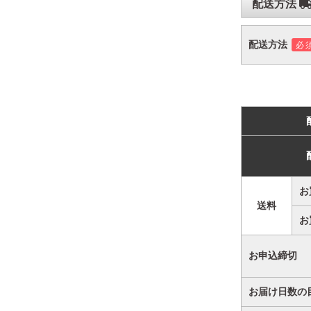
配送方法
配送方法
必
お
送料
お
お申込締切
お届け日数の