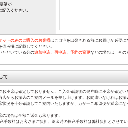
ご要望が
ご記入ください。
ケットのみのご購入のお客様
はご自宅を出発される前にお届けが必要に
を備考欄に記載してください。
いただいている分の
追加申込、再申込、予約の変更
などの場合は、その
して
でお座席は確定しておりません。ご入金確認後の発券時に座席が確定い
当店からお振込のご案内メールを差し上げます。お間違いなければお振
席状況を十分確認してご案内いたしますが、万が一ご希望便が満席にな
席の場合は全額ご返金も承ります。
振込手数料はお客さまご負担、返金時の振込手数料は弊社負担とさせてい