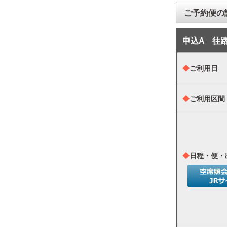
ご予約便
申込A 往
◆
ご利用日
◆
ご利用区間
◆
日程・便・