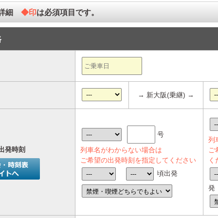
の詳細
◆印
は必須項目です。
路
→ 新大阪(乗継) →
号
列
出発時刻
列車名がわからない場合は
ご
ご希望の出発時刻を指定してください
く
頃出発
発